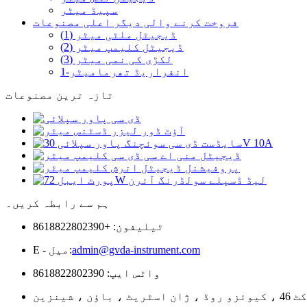
سپیڈ میٹر
فروخت کرنے والی دیگر اعلی مصنوعات
ڈیجیٹل ملٹی میٹر (1)
ڈیجیٹل کلیمپ میٹر (2)
لکڑی کی نمی میٹر (3)
انفراریڈ تھرمامیٹر-1
تازہ ترین مصنوعات
ہم سے رابطہ کریں۔
ٹیلیفون: +8618822802390
admin@gvda-instrument.com
E - میل:
واٹس ایپ: 8618822802390