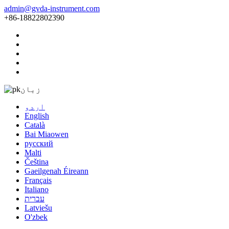
admin@gvda-instrument.com
+86-18822802390
زبان
اردو
English
Català
Bai Miaowen
русский
Malti
Čeština
Gaeilgenah Éireann
Français
Italiano
עברית
Latviešu
O'zbek