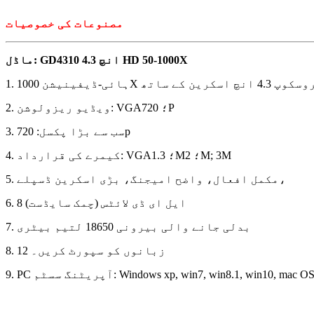
مصنوعات کی خصوصیات
ماڈل: GD4310 4.3 انچ HD 50-1000X
4.3 انچ اسکرین کے ساتھ
2. ویڈیو ریزولوشن: VGA؛ 720P
3. سب سے بڑا پکسل: 720p
4. کیمرے کی قرارداد: VGA؛ 1.3M؛ 2M; 3M
5. مکمل افعال، واضح امیجنگ، بڑی اسکرین ڈسپلے،
6. 8 ایل ای ڈی لائٹس (چمک سایڈست)
7. بدلی جانے والی بیرونی 18650 لتیم بیٹری
8. 12 زبانوں کو سپورٹ کریں۔