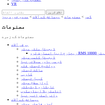
VR
گھر
>
مصنوعات
>
پیمائش کے آلات
>
عددی خوردبین
مصنوعات
مصنوعات کے زمرے
برقی آلات
ڈیجیٹل ملٹی میٹر
لٹی میٹر
ڈیجیٹل کلمپ میٹر
ڈی سی پاور سپلائی نیا
وولٹیج ٹیسٹر قلم
ساکٹ ٹیسٹر
کاویہ
کیبل ٹیسٹر
آواز سطح میٹر
تابکاری ڈیٹیکٹر
انڈسٹریلا اینڈوسکوپ
وائر اسٹرائپر نیا
پیمائش کے آلات
لیزر فاصلہ میٹر