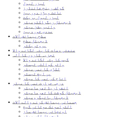
لیزر لیول
گولف رینج فائنڈرز
نائٹ ویژن دوربین
لیزر لیول بریکٹ
ڈیجیٹل ریگراکٹومیٹر
وائبریشن میٹر
عددی خوردبین
سطح پیمائش آلات
ڈیجیٹل سطح
پروٹریکٹر
صنعتی دھات کا پتہ لگانے والا
تجزیہ کاروں کا آلہ
گیس کا پتہ لگانے والا
واٹر کوالٹی ٹیسٹر
لکڑی کا نمی میٹر
پی ایچ ٹیسٹر
اناج کی نمی کا میٹر
درجہ حرارت نمی کا میٹر
انفراریڈ تھرمامیٹر
ڈیجیٹل گوشت کا تھرمامیٹر
ڈیجیٹل ہائیگرومیٹر
جسمانی پیمائش کرنے والے آلات
الٹراسونک موٹائی گیج
اونچائی پیمائش ساز
ڈیجیٹل لکس میٹر