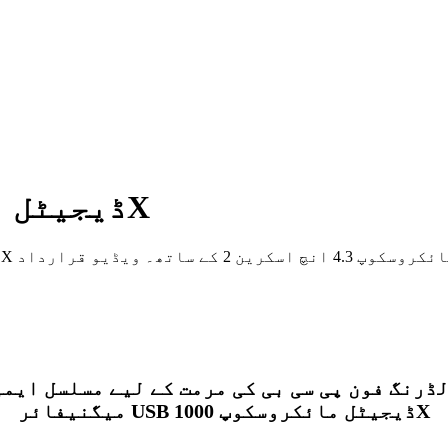
4.3 انچ USB ڈیجیٹل مائکروسکوپ 1000X
میگنیفائر USB ڈیجیٹل مائکروسکوپ 1000X