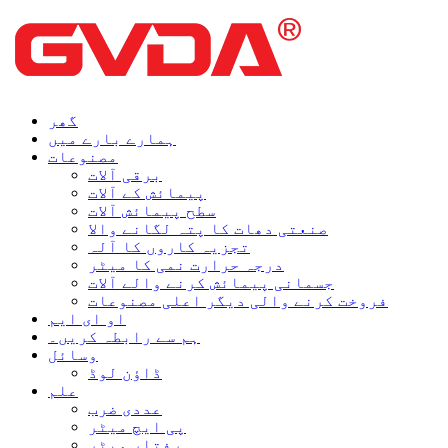
گھر
ہمارے بارے میں
مصنوعات
برقی آلات
پیمائش کے آلات
سطح پیمائش آلات
صنعتی دھات کا پتہ لگانے والا
تجزیہ کاروں کا آلہ
درجہ حرارت نمی کا میٹر
جسمانی پیمائش کرنے والے آلات
فروخت کرنے والی دیگر اعلی مصنوعات
او ای ایم
ہم سے رابطہ کریں۔
وسائل
ڈاؤن لوڈ
علم
عددی ضرب
پی ایچ میٹر
رفتار میٹر