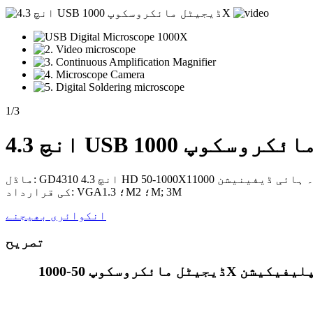
1
/
3
ماڈل: GD4310 4.3 انچ HD 50-1000X1۔ ہائی ڈیفینیشن 1000X ڈیجیٹل مائکروسکوپ 4.3 انچ اسکرین 2 کے ساتھ۔ ویڈیو قرارداد: VGA؛ 720P3۔ سب سے بڑا پکسل: 720p4۔ کیمرے
کی قرارداد: VGA؛ 1.3M؛ 2M; 3M
انکوائری بھیجنے
تصریح
ڈیجیٹل مائکروسکوپ 50-1000X الیکٹرانک ویڈیو مائکروسکوپ کیمرہ سولڈرنگ فون پی سی بی کی مرمت کے لیے مسلسل ایمپلیفیکیشن