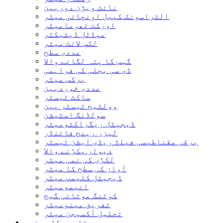
نائٹ ویژن دوربین
الٹراسونک کیبل اونچائی میٹر
اورکت تھرمامیٹر
میڈٹل ڈیٹیکٹر
لکس لائٹ میٹر
عددی سطح
گیس کا پتہ لگانے والا
ڈی سی بجلی کی فراہمی
برکس میٹر
عددی خوردبین
ساکٹ ٹیسٹر
وولٹیج ٹیسٹر پین
سولڈنگ اسٹیشن
ڈیجیٹل ریگراکٹومیٹر
لیزر رینج فائنڈر
برقی مقناطیسی فیلڈ ریڈی ایشن ٹیسٹر
دیوار پکڑنے والا
لکڑی کی نمی میٹر
آواز کی سطح کا میٹر
ڈیجیٹل کلیمپ میٹر
انیمومیٹر
کوٹنگ موٹائی گیج
تفریق مینومیٹر
تحلیل آکسیجن میٹر
تقسیم کار بنیں