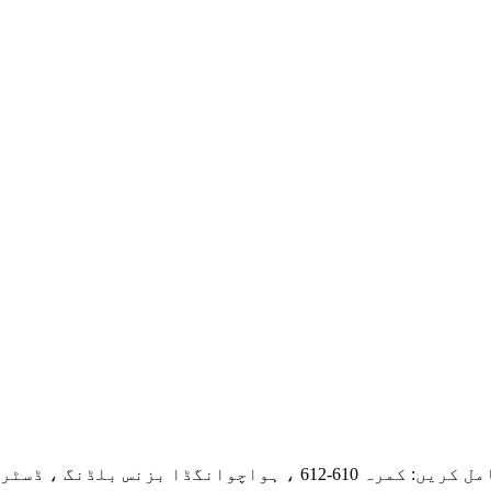
مرہ 610-612 ، ہواچوانگڈا بزنس بلڈنگ ، ڈسٹرکٹ 46 ، کیوئزو روڈ ، ژان اسٹریٹ ، باؤن ، شینزین